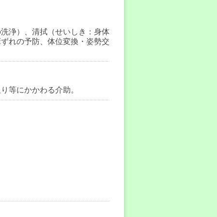
の洗浄）、清拭（せいしき：身体
床ずれの予防、体位変換・姿勢交
。
取り等にかかわる介助。