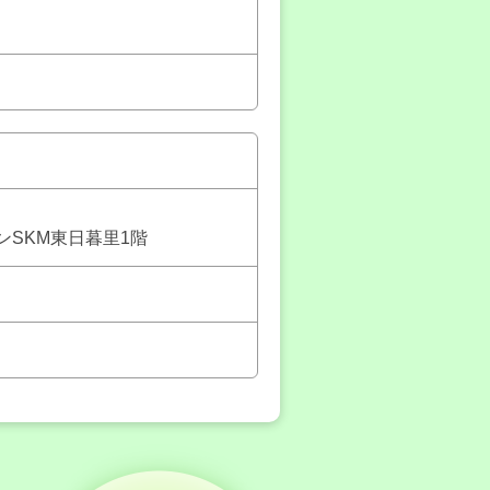
ゾンSKM東日暮里1階