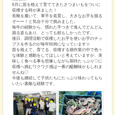
6月に苗を植えて育ててきたさつまいもをついに
収穫する時が来ました！
長靴を履いて、軍手を装置し、大きなお芋を掘る
ぞーー！と気合十分で挑みました。
毎年の経験から、慣れた手つきで進んでどんどん
掘る姿もあり、とっても頼もしかったです。
後日、調理活動で収穫したお芋を使いお芋のチッ
プスを作るのが毎年恒例になっています☆
苗を植えて、育てる、収穫する畑作業の中で色々
な体験と感動をしてほしいと考えていますが、美
味しく食べる事を想像しながら期待たっぷり♡に
収穫へ挑むワクワク感は一番の醍醐味かもしれま
せんね♡
今後も継続して子供たちにたっぷり味わってもら
いたい素敵な経験です。