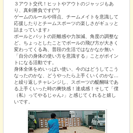
３アウト交代！ヒットやアウトのジャッジもあ
り、真剣勝負です(^^)
ゲームのルールや得点、チームメイトを意識して
応援したりとチームスポーツの楽しさがギュッと
詰まっています♪
ボールとバットの距離感や力加減、角度の調整な
ど、ちょっとしたことでボールの飛び方が大きく
変わってくる為、普段の生活ではなかなか無い
「自分の身体の使い方を意識する」ことがポイン
トになる活動です。
身体全体をめいっぱい使い、今のはどうしてこう
なったのかな、どうやったら上手くいくのかな…
と繰り返しチャレンジし、スポーツの醍醐味であ
る上手くいった時の爽快感！達成感！そして「僕
（私）ってやるじゃん♪」と感じてくれると嬉し
いです。