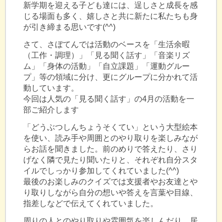
新学期を迎える子ども達には、逞しさと成長を感
じる場面も多く、嬉しさと共に新たに私たちも身
が引き締まる思いです(^^)
さて、さぼてんでは活動のベースを「生活余暇
（工作・調理）」「見る聞く話す」「音楽リズ
ム」「身体の活動」「自立課題」「運動グルー
プ」等の領域に分け、更にグループに分かれて活
動しています。
今回は人気の「見る聞く話す」の4月の活動を一
部ご紹介します
「どうぶつしんちょうそくてい」という大型絵本
を使い、読み手や周囲とのやり取りを楽しみなが
らお話を聞きました。前のめりで答えたり、さり
げなく隣で見たり聞いたりと、それぞれ自分スタ
イルでしっかり参加してくれていました(^^)
最後のお楽しみのクイズでは支援者やお友達とや
り取りしながら自分の想いや答えを言葉や目線、
指差しなどで伝えてくれていました。
周りの人とのやり取りや雰囲気を楽しんだり、居