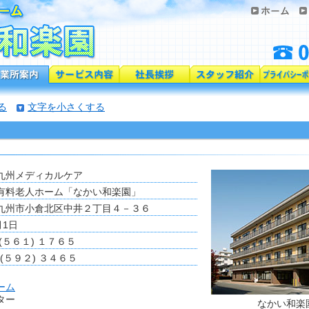
る
文字を小さくする
九州メディカルケア
有料老人ホーム「なかい和楽園」
九州市小倉北区中井２丁目４－３６
月1日
(５６１) １７６５
 (５９２) ３４６５
ーム
ター
なかい和楽