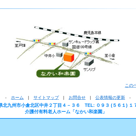
この
-
ホーム
|
サイトマップ
|
お問合せ
|
公表情報の更新
-
県北九州市小倉北区中井２丁目４－３６ TEL: ０９３ (５６１) １
介護付有料老人ホーム「なかい和楽園」